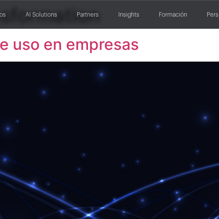
nsformation
ios
AI Solutions
Partners
Insights
Formación
Pers
de uso en empresas