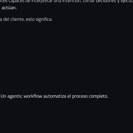
entes capaces de interpretar una intención, tomar decisiones y ejecu
, actúan.
 del cliente, esto significa:
. Un agentic workflow automatiza el proceso completo.