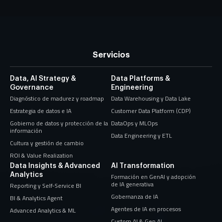
Servicios
Data, AI Strategy &
Data Platforms &
Governance
Engineering
Diagnóstico de madurez y roadmap
Data Warehousing y Data Lake
Estrategia de datos e IA
Customer Data Platform (CDP)
Gobierno de datos y protección de la
DataOps y MLOps
información
Data Engineering y ETL
Cultura y gestión de cambio
ROI & Value Realization
Data Insights & Advanced
AI Transformation
Analytics
Formación en GenAI y adopción
de IA generativa
Reporting y Self-Service BI
Gobernanza de IA
BI & Analytics Agent
Agentes de IA en procesos
Advanced Analytics & ML
Custom AI & Gen AI