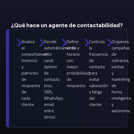
¿Qué hace un agente de contactabilidad?
Analiza
Decide
Define
Controla
Orquesta
el
automáticamente
el día y
la
campañas
comportamiento
el
horario
frecuencia
de
histórico
canal
con
de
cobranza,
y
óptimo
mayor
contacto
ventas
patrones
de
probabilidad
para
y
de
contacto
de
evitar
marketing
respuesta
(voz,
respuesta.
saturación
de
de
SMS,
y fatiga
forma
cada
WhatsApp,
del
inteligente
cliente.
email,
cliente.
y
entre
autónoma.
otros).