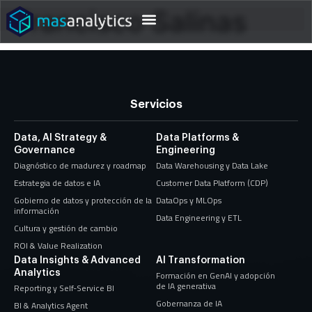
Francisco Salinas
Servicios
Data, AI Strategy &
Data Platforms &
Governance
Engineering
Diagnóstico de madurez y roadmap
Data Warehousing y Data Lake
Estrategia de datos e IA
Customer Data Platform (CDP)
Gobierno de datos y protección de la
DataOps y MLOps
información
Data Engineering y ETL
Cultura y gestión de cambio
ROI & Value Realization
Data Insights & Advanced
AI Transformation
Analytics
Formación en GenAI y adopción
de IA generativa
Reporting y Self-Service BI
Gobernanza de IA
BI & Analytics Agent