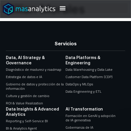
Cilian Morales
Servicios
Data, AI Strategy &
Data Platforms &
Governance
Engineering
Diagnóstico de madurez y roadmap
Data Warehousing y Data Lake
Estrategia de datos e IA
Customer Data Platform (CDP)
Gobierno de datos y protección de la
DataOps y MLOps
información
Data Engineering y ETL
Cultura y gestión de cambio
ROI & Value Realization
Data Insights & Advanced
AI Transformation
Analytics
Formación en GenAI y adopción
de IA generativa
Reporting y Self-Service BI
Gobernanza de IA
BI & Analytics Agent