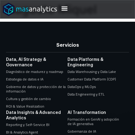
Augusto Miquel
Servicios
Data, AI Strategy &
Data Platforms &
Governance
Engineering
Diagnóstico de madurez y roadmap
Data Warehousing y Data Lake
Estrategia de datos e IA
Customer Data Platform (CDP)
Gobierno de datos y protección de la
DataOps y MLOps
información
Data Engineering y ETL
Cultura y gestión de cambio
ROI & Value Realization
Data Insights & Advanced
AI Transformation
Analytics
Formación en GenAI y adopción
de IA generativa
Reporting y Self-Service BI
Gobernanza de IA
BI & Analytics Agent