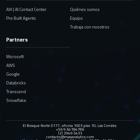
AXI | AI Contact Center
Quiénes somos
Pre Built Agents
Equipo
Trabaja con nosotros
Partners
Microsoft
AWS
Google
Databricks
Transcend
Snowflake
El Bosque Norte 0177, oficina 1003 piso 10, Las Condes.
+56 9 64184786
(2) 2946 5433
contacto@masanalytics.com