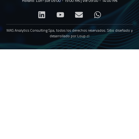
Horario: Lun–Jue 09:00 - 19:00 hrs | Vie 09:00 - 14:00 hrs
MAS Analytics Consulting Spa, todos los derechos reservados. Sitio diseñado y
desarrollado por
Loup.cl