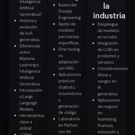
Inteligencia
Bases del
la
Artificial
Prompt
Generativa?
industria
Engineering.
Historia y
Ajuste de
Despliegue
evolución
modelos
de modelos
de la IA
para tareas
en la nube.
generativa.
específicas.
Integración
Diferencias
Fine-tuning
de LLMs en
entre
vs.
productos y
Machine
adaptación
servicios.
Learning e
con RAG.
Consideraciones
Inteligencia
Aplicaciones
éticas y
Artificial
prácticas:
sesgos en
Generativa.
chatbots,
IA
Introducción
resumidores
generativa.
a Large
y
Aplicaciones
Language
generación
de negocio
Models.
de código.
en
Herramientas
Laboratorio
marketing,
clave a
en Python:
finanzas,
utilizar.
uso de
educación y
¿Cómo