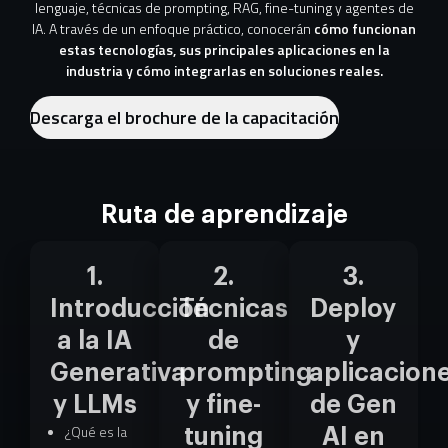
lenguaje, técnicas de prompting, RAG, fine-tuning y agentes de
IA. A través de un enfoque práctico, conocerán
cómo funcionan
estas tecnologías, sus principales aplicaciones en la
industria y cómo integrarlas en soluciones reales.
Descarga el brochure de la capacitación
Ruta de aprendizaje
1.
2.
3.
Introducción
Técnicas
Deploy
a la IA
de
y
Generativa
prompting
aplicacion
y LLMs
y fine-
de Gen
¿Qué es la
tuning
AI en