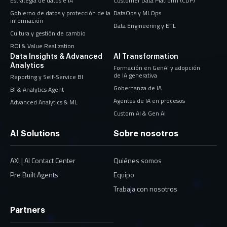
Estrategia de datos e IA
Customer Data Platform (CDP)
Gobierno de datos y protección de la
DataOps y MLOps
información
Data Engineering y ETL
Cultura y gestión de cambio
ROI & Value Realization
Data Insights & Advanced
AI Transformation
Analytics
Formación en GenAI y adopción
de IA generativa
Reporting y Self-Service BI
Gobernanza de IA
BI & Analytics Agent
Agentes de IA en procesos
Advanced Analytics & ML
Custom AI & Gen AI
AI Solutions
Sobre nosotros
AXI | AI Contact Center
Quiénes somos
Pre Built Agents
Equipo
Trabaja con nosotros
Partners