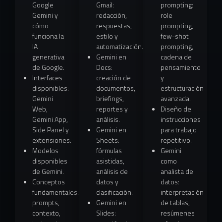
Google
Gmail:
prompting:
Gemini y
redacción,
role
cómo
respuestas,
prompting,
funciona la
estilo y
few-shot
IA
automatización.
prompting,
generativa
Gemini en
cadena de
de Google.
Docs:
pensamiento
Interfaces
creación de
y
disponibles:
documentos,
estructuración
Gemini
briefings,
avanzada.
Web,
reportes y
Diseño de
Gemini App,
análisis.
instrucciones
Side Panel y
Gemini en
para trabajo
extensiones.
Sheets:
repetitivo.
Modelos
fórmulas
Gemini
disponibles
asistidas,
como
de Gemini.
análisis de
analista de
Conceptos
datos y
datos:
fundamentales:
clasificación.
interpretación
prompts,
Gemini en
de tablas,
contexto,
Slides:
resúmenes