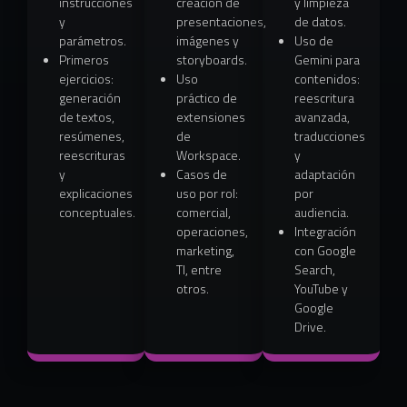
instrucciones
creación de
y limpieza
y
presentaciones,
de datos.
parámetros.
imágenes y
Uso de
Primeros
storyboards.
Gemini para
ejercicios:
Uso
contenidos:
generación
práctico de
reescritura
de textos,
extensiones
avanzada,
resúmenes,
de
traducciones
reescrituras
Workspace.
y
y
Casos de
adaptación
explicaciones
uso por rol:
por
conceptuales.
comercial,
audiencia.
operaciones,
Integración
marketing,
con Google
TI, entre
Search,
otros.
YouTube y
Google
Drive.