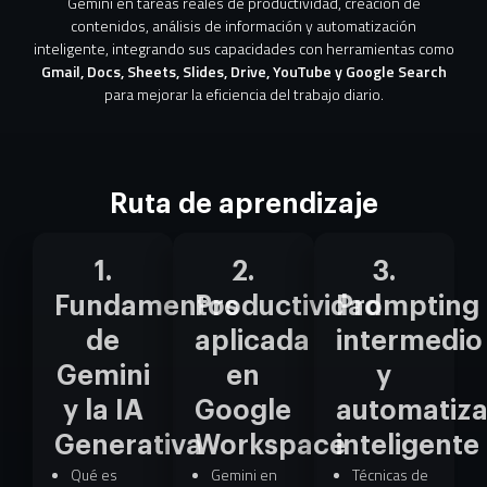
Gemini en tareas reales de productividad, creación de
contenidos, análisis de información y automatización
inteligente, integrando sus capacidades con herramientas como
Gmail, Docs, Sheets, Slides, Drive, YouTube y Google Search
para mejorar la eficiencia del trabajo diario.
Ruta de aprendizaje
1.
2.
3.
Fundamentos
Productividad
Prompting
de
aplicada
intermedio
Gemini
en
y
y la IA
Google
automatiza
Generativa
Workspace
inteligente
Qué es
Gemini en
Técnicas de