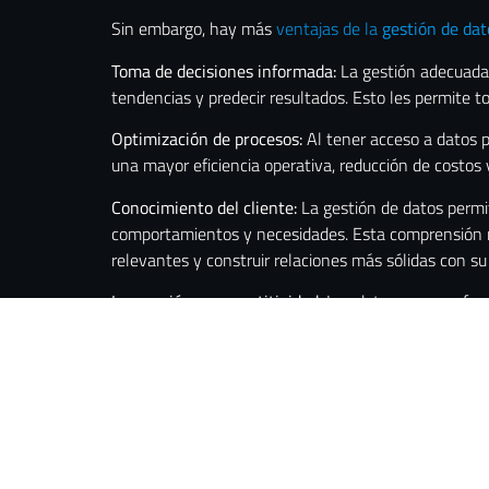
Sin embargo, hay más
ventajas de la
gestión de dat
Toma de decisiones informada:
La gestión adecuada d
tendencias y predecir resultados. Esto les permite t
Optimización de procesos:
Al tener acceso a datos p
una mayor eficiencia operativa, reducción de costos 
Conocimiento del cliente:
La gestión de datos permit
comportamientos y necesidades. Esta comprensión má
relevantes y construir relaciones más sólidas con su
Innovación y competitividad
: Los datos son una fue
organizaciones pueden identificar nuevas oportunida
Cumplimiento normativo y seguridad:
Las empresas 
garantizar la seguridad de la información contra am
A diferencia de una única migración de datos, la
gest