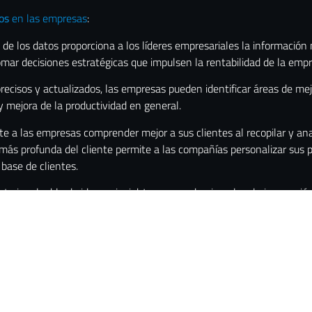
os
en las empresas
:
e los datos proporciona a los líderes empresariales la información n
omar decisiones estratégicas que impulsen la rentabilidad de la empr
recisos y actualizados, las empresas pueden identificar áreas de mej
y mejora de la productividad en general.
e a las empresas comprender mejor a sus clientes al recopilar y ana
s profunda del cliente permite a las compañías personalizar sus pr
 base de clientes.
nte invaluable de ideas e insights que pueden impulsar la innovación.
des de mercado, desarrollar productos y servicios innovadores, y ma
deben asegurarse de cumplir con las regulaciones de privacidad de 
enazas cibernéticas y acceso no autorizado.
ión de datos
es un proceso continuo, ya que a medida que las comp