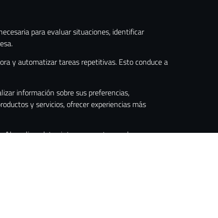
ecesaria para evaluar situaciones, identificar
esa.
ora y automatizar tareas repetitivas. Esto conduce a
lizar información sobre sus preferencias,
oductos y servicios, ofrecer experiencias más
 Al analizar datos internos y externos, las
ntenerse a la vanguardia.
datos. Además, la gestión de datos también implica
añías evolucionan también lo hacen sus datos. Es