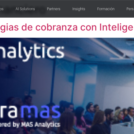
inanciero
ios
AI Solutions
Partners
Insights
Formación
Pers
ias de cobranza con Inteligen