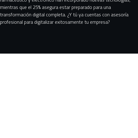
mientras que el 25% asegura estar preparado para una
transformación digital completa. ¿Y tú ya cuentas con asesoría
profesional para digitalizar exitosamente tu empresa?
Servicios
Data, AI Strategy &
Data Platforms &
Governance
Engineering