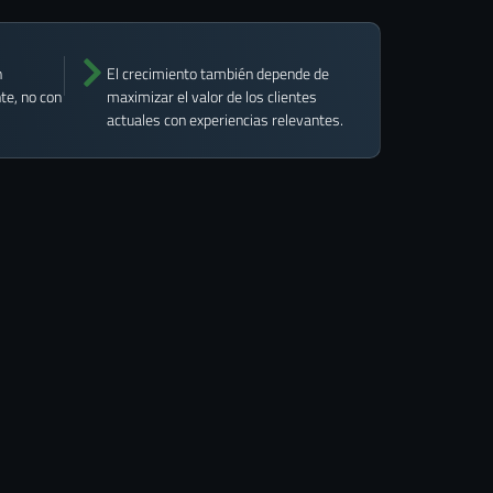
n
El crecimiento también depende de
te, no con
maximizar el valor de los clientes
actuales con experiencias relevantes.