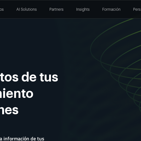
ios
AI Solutions
Partners
Insights
Formación
Pers
tos de tus
miento
ones
la información de tus